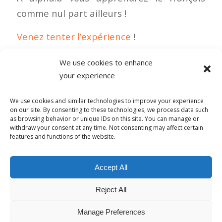
comme nul part ailleurs !
Venez tenter l’expérience
!
We use cookies to enhance
your experience
0 COMMENTAIRES
We use cookies and similar technologies to improve your experience
on our site. By consenting to these technologies, we process data such
as browsing behavior or unique IDs on this site. You can manage or
withdraw your consent at any time. Not consenting may affect certain
features and functions of the website.
© Copyright - Alpha-b 2019-2026 -
powered by Enfold WordPress
Accept All
Theme
Reject All
Conditions générales de vente
Politique de confidentialité
Politique de lutte contre le harcèlement
Mentions Légales
Politique de cookies (UE)
Manage Preferences