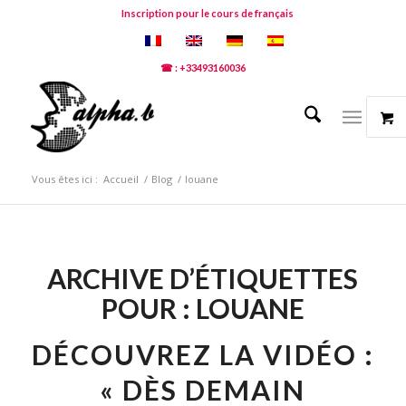
Inscription pour le cours de français
☎ : +33493160036
Vous êtes ici :
Accueil
/
Blog
/
louane
ARCHIVE D’ÉTIQUETTES
POUR :
LOUANE
DÉCOUVREZ LA VIDÉO :
« DÈS DEMAIN