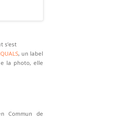
t s’est
AQUALS
, un label
 la photo, elle
péen Commun de