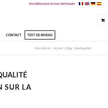
Inscription pour le cours de français
CONTACT
TEST DE NIVEAU
Vous êtes ici :
Accueil
/
Blog
/
label qualité
QUALITÉ
N SUR LA