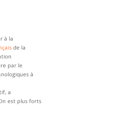
r à la
ançais
de la
ation
re par le
chnologiques à
if, a
On est plus forts