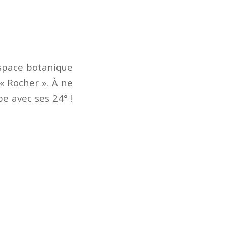
espace botanique
 « Rocher ». À ne
pe avec ses 24° !