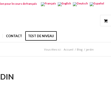
tion pour le cours de français
CONTACT
TEST DE NIVEAU
Vous êtes ici :
Accueil
/
Blog
/
jardin
RDIN
S