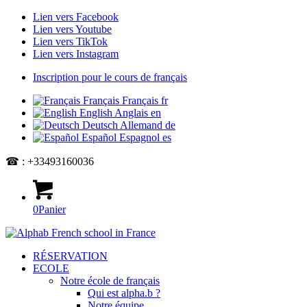
Lien vers Facebook
Lien vers Youtube
Lien vers TikTok
Lien vers Instagram
Inscription pour le cours de français
Français
Français
fr
English
Anglais
en
Deutsch
Allemand
de
Español
Espagnol
es
☎ : +33493160036
0
Panier
RÉSERVATION
ECOLE
Notre école de français
Qui est alpha.b ?
Notre équipe