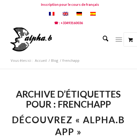
Inscription pour le cours de français
☎ : +33493160036
Vous êtes ici :
Accueil
/
Blog
/
frenchapp
ARCHIVE D’ÉTIQUETTES
POUR :
FRENCHAPP
DÉCOUVREZ « ALPHA.B
APP »