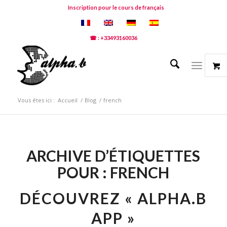
Inscription pour le cours de français
☎ : +33493160036
Vous êtes ici :
Accueil
/
Blog
/
french
ARCHIVE D’ÉTIQUETTES
POUR :
FRENCH
DÉCOUVREZ « ALPHA.B
APP »