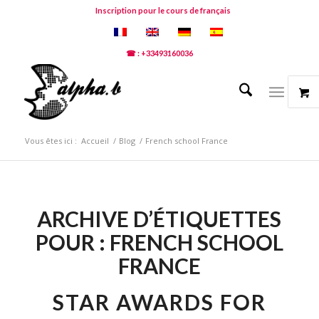
Inscription pour le cours de français
☎ : +33493160036
Vous êtes ici :
Accueil
/
Blog
/
French school France
ARCHIVE D’ÉTIQUETTES
POUR :
FRENCH SCHOOL
FRANCE
STAR AWARDS FOR