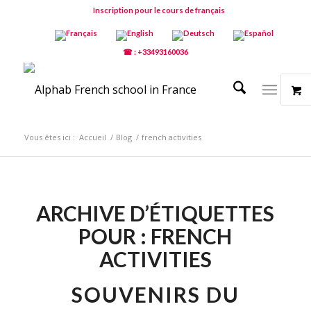
Inscription pour le cours de français
☎ : +33493160036
Vous êtes ici :
Accueil
/
Blog
/
french activities
ARCHIVE D’ÉTIQUETTES
POUR :
FRENCH
ACTIVITIES
SOUVENIRS DU