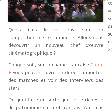
trouver
t
sur le
v
s
d
Quels films de vos pays sont en
s
compétition cette année ? Allons-nous
é
découvrir un nouveau chef d’œuvre
2
cinématographique ?
Chaque soir, sur la chaîne française
Canal
+
vous pouvez suivre en direct la montée
des marches et voir des interviews des
stars.
De quoi faire en sorte que cette richesse
du patrimoine culturel français n’ait plus