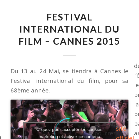
FESTIVAL
INTERNATIONAL DU
FILM – CANNES 2015
d
Du 13 au 24 Mai, se tiendra à Cannes le
l
Festival international du film, pour sa
l
68ème année.
p
l
p
Et vous
b
site
Cliquez pour accepter les cookies
pourrez
a
i
marketing et activer ce contenu
officiel