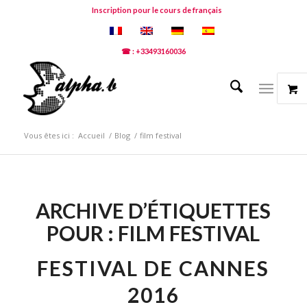
Inscription pour le cours de français
☎ : +33493160036
Vous êtes ici :
Accueil
/
Blog
/
film festival
ARCHIVE D’ÉTIQUETTES
POUR :
FILM FESTIVAL
FESTIVAL DE CANNES
2016