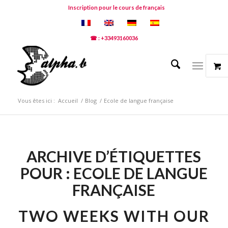
Inscription pour le cours de français
☎ : +33493160036
Vous êtes ici :
Accueil
/
Blog
/
Ecole de langue française
ARCHIVE D’ÉTIQUETTES
POUR :
ECOLE DE LANGUE
FRANÇAISE
TWO WEEKS WITH OUR