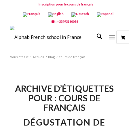
Inscription pour le cours de français
☎ : +33493160036
Vous êtes ici :
Accueil
/
Blog
/
cours de français
ARCHIVE D’ÉTIQUETTES
POUR :
COURS DE
FRANÇAIS
DÉGUSTATION DE