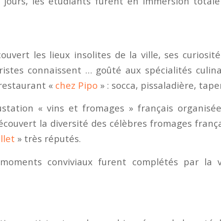
jours, les étudiants furent en immersion totale
couvert les lieux insolites de la ville, ses curiosit
istes connaissent … goûté aux spécialités culinai
 restaurant «
chez Pipo
» : socca, pissaladière, ta
station « vins et fromages » français organisée 
couvert la diversité des célèbres fromages frança
llet
» très réputés.
moments conviviaux furent complétés par la 