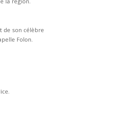
e la région.
et de son célèbre
apelle Folon.
ice.