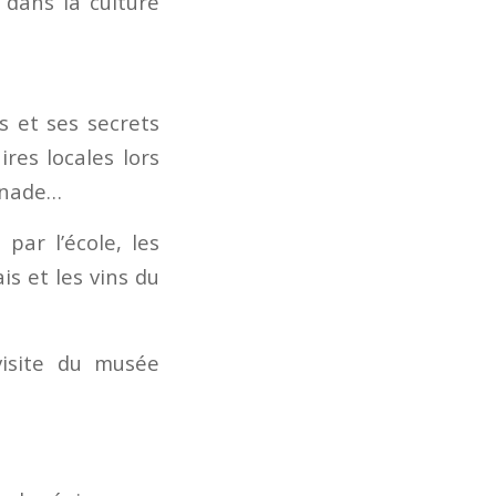
 dans la culture
és et ses secrets
res locales lors
penade…
par l’école, les
is et les vins du
visite du musée