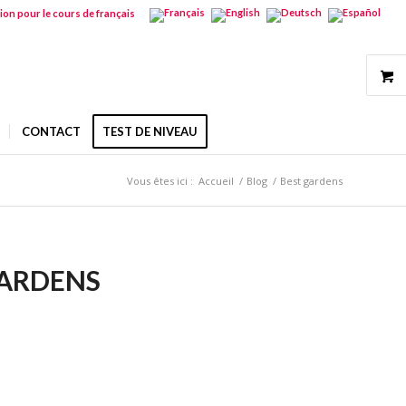
tion pour le cours de français
CONTACT
TEST DE NIVEAU
Vous êtes ici :
Accueil
/
Blog
/
Best gardens
GARDENS
S