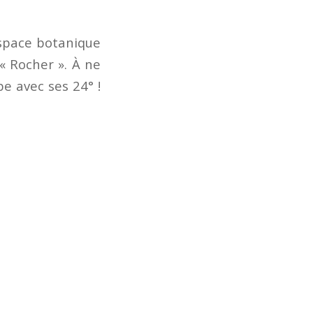
espace botanique
 « Rocher ». À ne
pe avec ses 24° !