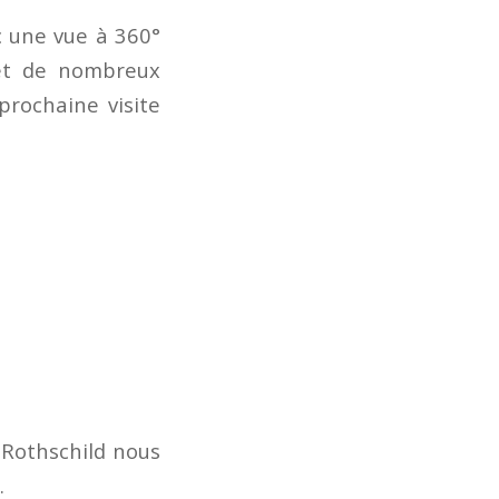
c une vue à 360°
 et de nombreux
prochaine visite
e Rothschild nous
.