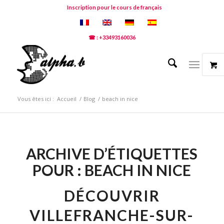
Inscription pour le cours de français
☎ : +33493160036
Vous êtes ici :
Accueil
/
Blog
/
beach in nice
ARCHIVE D’ÉTIQUETTES
POUR :
BEACH IN NICE
DÉCOUVRIR
VILLEFRANCHE-SUR-