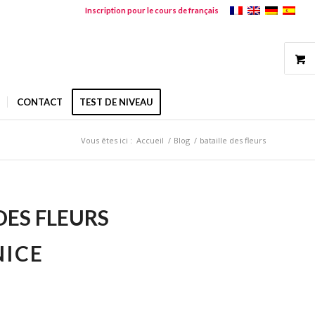
Inscription pour le cours de français
CONTACT
TEST DE NIVEAU
Vous êtes ici :
Accueil
/
Blog
/
bataille des fleurs
DES FLEURS
NICE