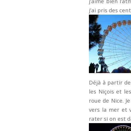
j’aime bien l’at
j’ai pris des ce
Déjà à partir de
les Niçois et le
roue de Nice. J
vers la mer et 
rater si on est d