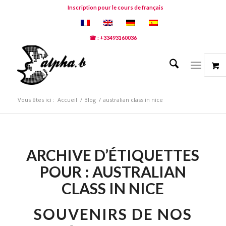
Inscription pour le cours de français
☎ : +33493160036
Vous êtes ici :
Accueil
/
Blog
/
australian class in nice
ARCHIVE D’ÉTIQUETTES
POUR :
AUSTRALIAN
CLASS IN NICE
SOUVENIRS DE NOS