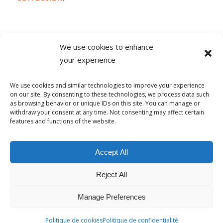
We use cookies to enhance
your experience
6 COMMENTAIRES
We use cookies and similar technologies to improve your experience
on our site. By consenting to these technologies, we process data such
as browsing behavior or unique IDs on this site. You can manage or
withdraw your consent at any time. Not consenting may affect certain
features and functions of the website.
© Copyright - Alpha-b 2019-2026 -
powered by Enfold WordPress
Accept All
Theme
Reject All
Conditions générales de vente
Politique de confidentialité
Politique de lutte contre le harcèlement
Mentions Légales
Politique de cookies (UE)
Manage Preferences
Français
Politique de cookies
Politique de confidentialité