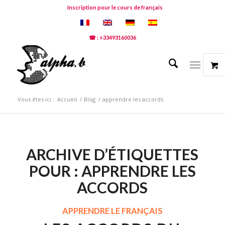
Inscription pour le cours de français
☎ : +33493160036
Vous êtes ici :
Accueil
/
Blog
/
apprendre les accords
ARCHIVE D’ÉTIQUETTES
POUR :
APPRENDRE LES
ACCORDS
APPRENDRE LE FRANÇAIS