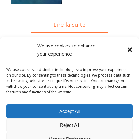
Lire la suite
We use cookies to enhance
your experience
0 COMMENTAIRES
We use cookies and similar technologies to improve your experience
on our site. By consenting to these technologies, we process data such
as browsing behavior or unique IDs on this site. You can manage or
withdraw your consent at any time. Not consenting may affect certain
features and functions of the website.
© Copyright - Alpha-b 2019-2026 -
powered by Enfold WordPress
Accept All
Theme
Reject All
Conditions générales de vente
Politique de confidentialité
Politique de lutte contre le harcèlement
Mentions Légales
Politique de cookies (UE)