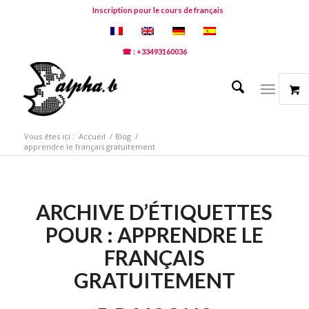
Inscription pour le cours de français
☎ : +33493160036
Vous êtes ici :
Accueil
/
Blog
/
apprendre le français gratuitement
ARCHIVE D’ÉTIQUETTES
POUR :
APPRENDRE LE
FRANÇAIS
GRATUITEMENT