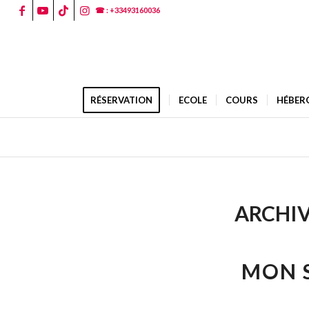
☎ : +33493160036
RÉSERVATION
ECOLE
COURS
HÉBER
ARCHIV
MON S