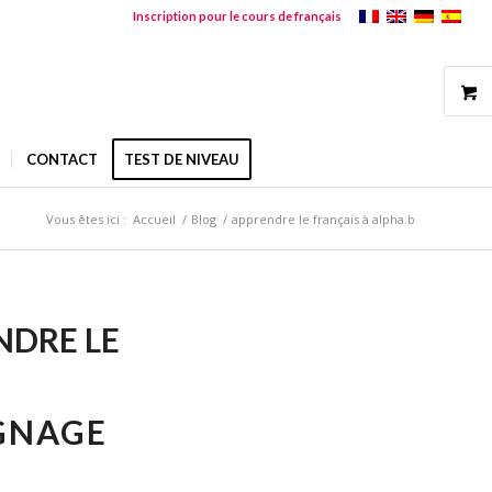
Inscription pour le cours de français
CONTACT
TEST DE NIVEAU
Vous êtes ici :
Accueil
/
Blog
/
apprendre le français à alpha.b
NDRE LE
IGNAGE