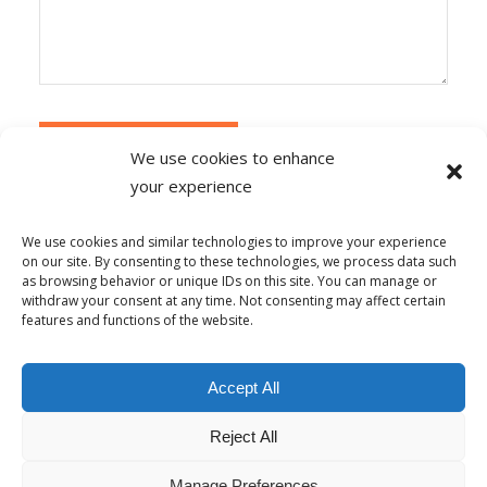
We use cookies to enhance
your experience
Alternative:
Ce site utilise Akismet pour réduire les
indésirables.
En savoir plus sur la façon dont les
We use cookies and similar technologies to improve your experience
données de vos commentaires sont traitées
.
on our site. By consenting to these technologies, we process data such
as browsing behavior or unique IDs on this site. You can manage or
withdraw your consent at any time. Not consenting may affect certain
features and functions of the website.
© Copyright - Alpha-b 2019-2026 -
powered by Enfold WordPress
Accept All
Theme
Reject All
Conditions générales de vente
Politique de confidentialité
Politique de lutte contre le harcèlement
Mentions Légales
Politique de cookies (UE)
Manage Preferences