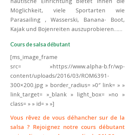
nautische Einrichtung bietet Ihnen die
Möglichkeit, viele Sportarten wie
Parasailing , Wasserski, Banana- Boot,
Kajak und Bojenreiten auszuprobieren……
Cours de salsa débutant
[ms_image_frame
src= »https://www.alpha-b.fr/wp-
content/uploads/2016/03/ROM6391-
300×200.jpg » border_radius= »0″ link= » »
link_target= »_blank » light_box= »no »
class= » » id= » »]
Vous rêvez de vous déhancher sur de la
salsa ? Rejoignez notre cours débutant