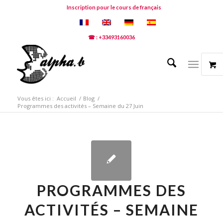
Inscription pour le cours de français
☎ : +33493160036
Vous êtes ici :
Accueil
/
Blog
/
Programmes des activités – Semaine du 27 Juin
PROGRAMMES DES
ACTIVITÉS – SEMAINE