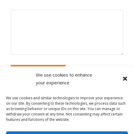
We use cookies to enhance
your experience
Alternative:
Ce site utilise Akismet pour réduire les
indésirables.
En savoir plus sur la façon dont les
We use cookies and similar technologies to improve your experience
données de vos commentaires sont traitées
.
on our site. By consenting to these technologies, we process data such
as browsing behavior or unique IDs on this site. You can manage or
withdraw your consent at any time. Not consenting may affect certain
features and functions of the website.
© Copyright - Alpha-b 2019-2026 -
powered by Enfold WordPress