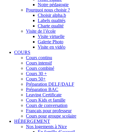
Notre pédagogie
Pourquoi nous choisir ?
Choisir alpha.b
Labels qualités
Charte qualité
Visite de l’école
Visite virtuelle
Galerie Photo
Visite en vidéo
COURS
Cours continu
Cours intensif
Cours combiné
Cours 30 +
Cours 50+
Préparation DELF/DALF
Préparation BAC
Leaving Certificate
Cours Kids et famille
Cours de conversation
Français pour professeur
Cours pour groupe scolaire
HÉBERGEMENT
Nos logements à Nice
En famille d’accueil