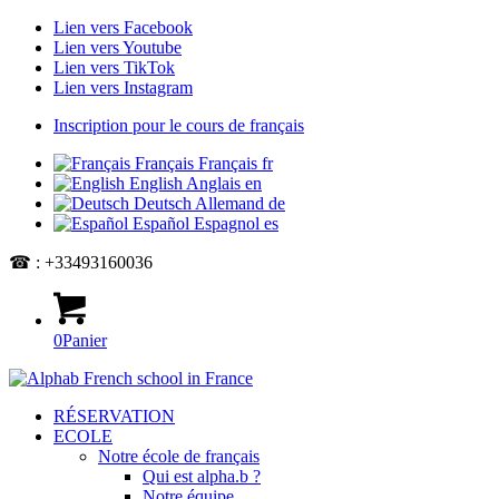
Lien vers Facebook
Lien vers Youtube
Lien vers TikTok
Lien vers Instagram
Inscription pour le cours de français
Français
Français
fr
English
Anglais
en
Deutsch
Allemand
de
Español
Espagnol
es
☎ : +33493160036
0
Panier
RÉSERVATION
ECOLE
Notre école de français
Qui est alpha.b ?
Notre équipe