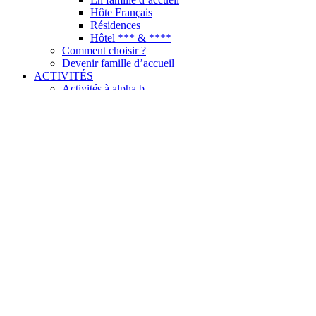
Hôte Français
Résidences
Hôtel *** & ****
Comment choisir ?
Devenir famille d’accueil
ACTIVITÉS
Activités à alpha.b
Vos activités culturelles à alpha.b
Le programme d’activité
Découvrir la Côte d’Azur
Nice & Côte d’Azur
10 raisons de choisir Nice
TARIFS & DATES
Dates 2026
Télécharger nos tarifs
Conditions de réservation
INFO UTILES
Nos brochures
Guide de l’étudiant
Registre public d’accessibilité
FAQ
BLOG
CONTACT
TEST DE NIVEAU