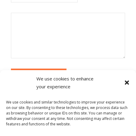
We use cookies to enhance
your experience
Alternative:
Ce site utilise Akismet pour réduire les
indésirables.
En savoir plus sur la façon dont les
We use cookies and similar technologies to improve your experience
données de vos commentaires sont traitées
.
on our site. By consenting to these technologies, we process data such
as browsing behavior or unique IDs on this site. You can manage or
withdraw your consent at any time. Not consenting may affect certain
features and functions of the website.