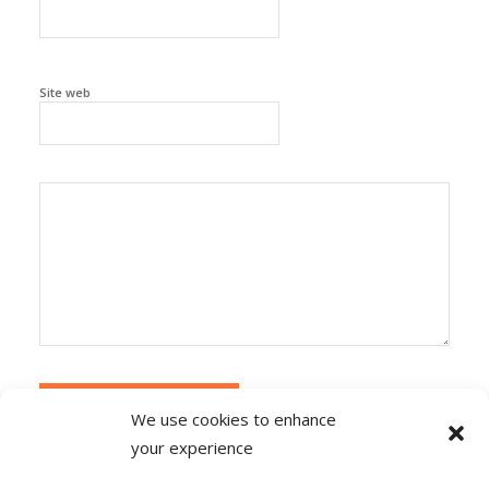
Site web
We use cookies to enhance
your experience
Alternative:
Ce site utilise Akismet pour réduire les
indésirables.
En savoir plus sur la façon dont les