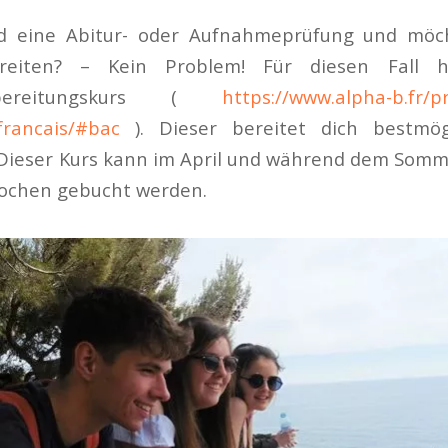
d eine Abitur- oder Aufnahmeprüfung und möch
ereiten? – Kein Problem! Für diesen Fall 
orbereitungskurs (
https://www.alpha-b.fr/p
francais/#bac
). Dieser bereitet dich bestmög
 Dieser Kurs kann im April und während dem Somme
ochen gebucht werden.