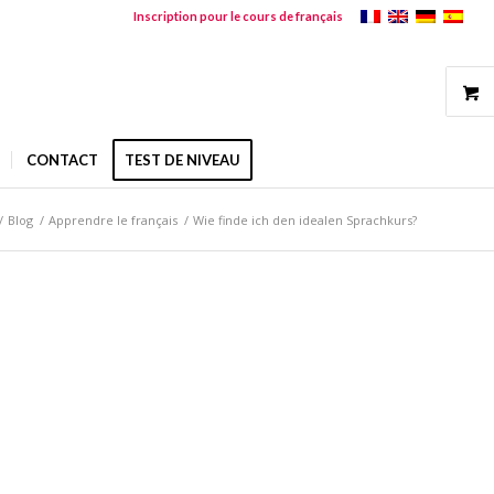
Inscription pour le cours de français
CONTACT
TEST DE NIVEAU
/
Blog
/
Apprendre le français
/
Wie finde ich den idealen Sprachkurs?