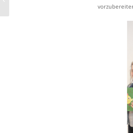
vorzubereite
Stéphanie de Bâle