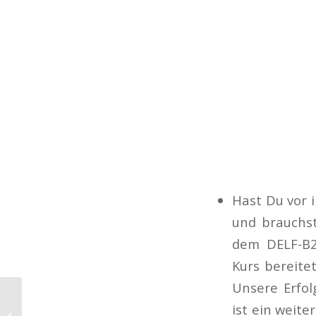
Hast Du vor 
und brauchs
dem DELF-B2
Kurs bereitet
Unsere Erfol
Comment alpha.b a-t-il
ist ein weit
changé ta vie ?