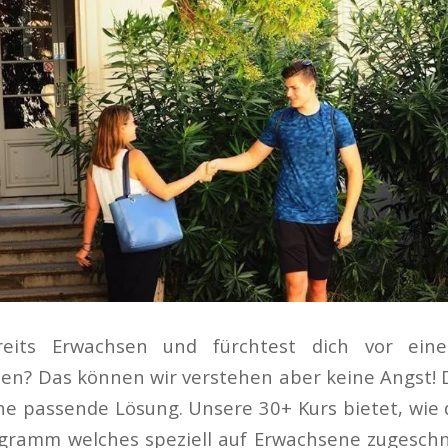
eits Erwachsen und fürchtest dich vor einer
en? Das können wir verstehen aber keine Angst! 
ne passende Lösung. Unsere 30+ Kurs bietet, wie
ogramm welches speziell auf Erwachsene zugeschni