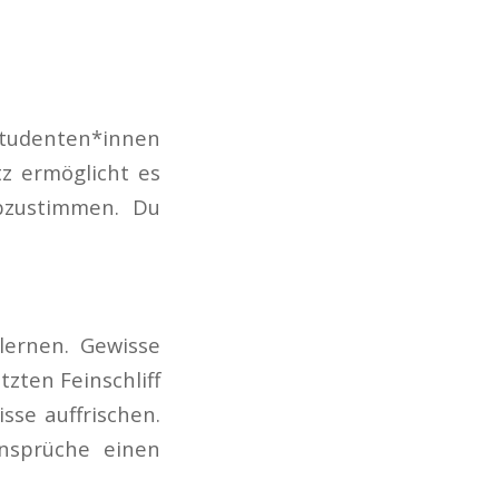
Studenten*innen
tz ermöglicht es
abzustimmen. Du
lernen. Gewisse
zten Feinschliff
sse auffrischen.
nsprüche einen