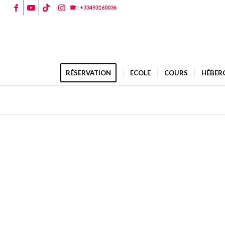
☎ : +33493160036
RÉSERVATION
ECOLE
COURS
HÉBER