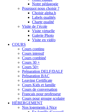
Notre pédagogie
Pourquoi nous choisir ?
Choisir alpha.b
Labels qualités
Charte qualité
Visite de l’école
Visite virtuelle
Galerie Photo
Visite en vidéo
COURS
Cours continu
Cours intensif
Cours combiné
Cours 30 +
Cours 50+
Préparation DELF/DALF
Préparation BAC
Leaving Certificate
Cours Kids et famille
Cours de conversation
Français pour professeur
Cours pour groupe scolaire
HÉBERGEMENT
Nos logements à Nice
En famille d’accueil