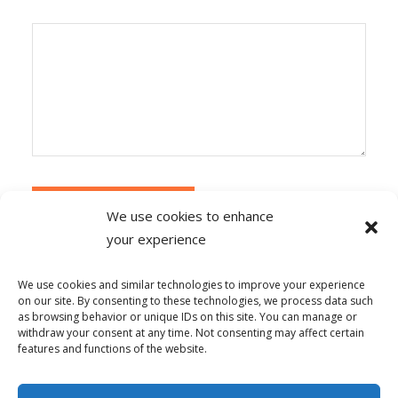
We use cookies to enhance
your experience
Alternative:
Ce site utilise Akismet pour réduire les
indésirables.
En savoir plus sur la façon dont les
We use cookies and similar technologies to improve your experience
données de vos commentaires sont traitées
.
on our site. By consenting to these technologies, we process data such
as browsing behavior or unique IDs on this site. You can manage or
withdraw your consent at any time. Not consenting may affect certain
features and functions of the website.
© Copyright - Alpha-b 2019-2026 -
powered by Enfold WordPress