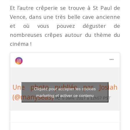
Et l’autre crêperie se trouve à St Paul de
Vence, dans une très belle cave ancienne
et où vous pouvez déguster de
nombreuses crêpes autour du thème du
cinéma !
Une photo publiée par Josiah
Cliquez pour accepter les cookies
(@manyseas)
le
marketing et activer ce contenu
5 Janv. 2017 à 12h57 PST