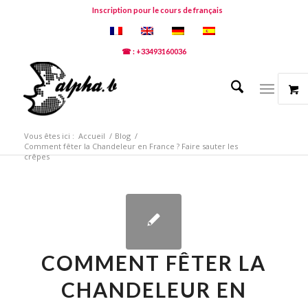
Inscription pour le cours de français
☎ : +33493160036
Vous êtes ici :
Accueil
/
Blog
/
Comment fêter la Chandeleur en France ? Faire sauter les
crêpes
COMMENT FÊTER LA
CHANDELEUR EN