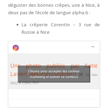
déguster des bonnes crêpes, une à Nice, à
deux pas de l’école de langue alpha.b :
La crêperie Corentin – 3 rue de
Russie à Nice
Une photo publiée par Katie
Cliquez pour accepter les cookies
Lavieri (@katieroselavieri)
le
16 Juin
marketing et activer ce contenu
2012 à 13h41 PDT