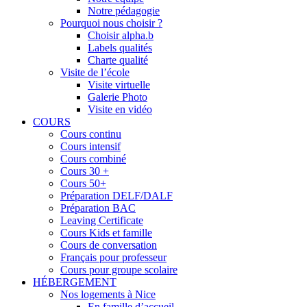
Notre pédagogie
Pourquoi nous choisir ?
Choisir alpha.b
Labels qualités
Charte qualité
Visite de l’école
Visite virtuelle
Galerie Photo
Visite en vidéo
COURS
Cours continu
Cours intensif
Cours combiné
Cours 30 +
Cours 50+
Préparation DELF/DALF
Préparation BAC
Leaving Certificate
Cours Kids et famille
Cours de conversation
Français pour professeur
Cours pour groupe scolaire
HÉBERGEMENT
Nos logements à Nice
En famille d’accueil