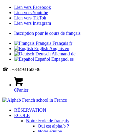
Lien vers Facebook
Lien vers Youtube
Lien vers TikTok
Lien vers Instagram
Inscription pour le cours de français
Français
Français
fr
English
Anglais
en
Deutsch
Allemand
de
Español
Espagnol
es
☎ : +33493160036
0
Panier
RÉSERVATION
ECOLE
Notre école de français
Qui est alpha.b ?
Notre équipe