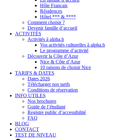
Hôte Français
Résidences
Hôtel *** & ****
Comment choisir ?
Devenir famille d’accueil
ACTIVITÉS
Activités à alpha.b
Vos activités culturelles à alpha.b
Le programme d’activité
Découvrir la Côte d’Azur
Nice & Côte d’Azur
10 raisons de choisir Nice
TARIFS & DATES
Dates 2026
Télécharger nos tarifs
Conditions de réservation
INFO UTILES
Nos brochures
Guide de l’étudiant
Registre public d’accessibilité
FAQ
BLOG
CONTACT
TEST DE NIVEAU