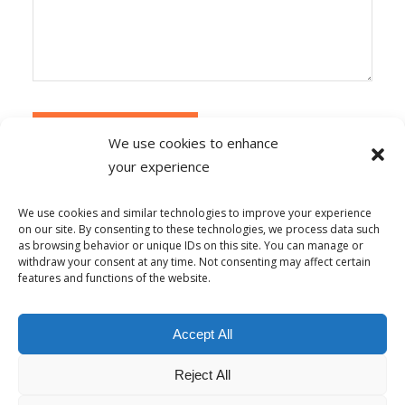
We use cookies to enhance
your experience
Alternative:
Ce site utilise Akismet pour réduire les
indésirables.
En savoir plus sur la façon dont les
We use cookies and similar technologies to improve your experience
données de vos commentaires sont traitées
.
on our site. By consenting to these technologies, we process data such
as browsing behavior or unique IDs on this site. You can manage or
withdraw your consent at any time. Not consenting may affect certain
features and functions of the website.
© Copyright - Alpha-b 2019-2026 -
powered by Enfold WordPress
Accept All
Theme
Reject All
Conditions générales de vente
Politique de confidentialité
Politique de lutte contre le harcèlement
Mentions Légales
Politique de cookies (UE)