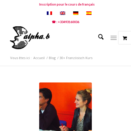
Inscription pour le cours de français
☎ : +33493160036
Vous êtes ici :
Accueil
/
Blog
/
30+ Französisch Kurs