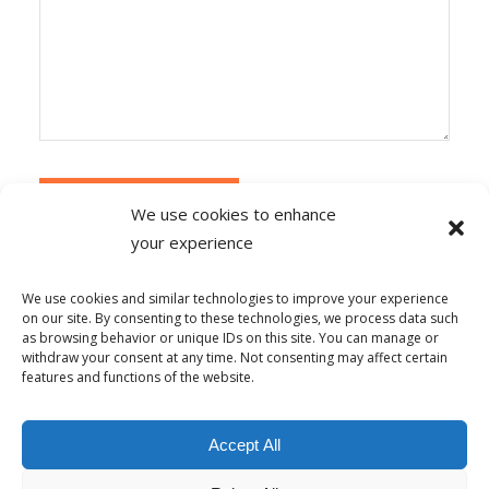
We use cookies to enhance
your experience
Alternative:
Ce site utilise Akismet pour réduire les
indésirables.
En savoir plus sur la façon dont les
We use cookies and similar technologies to improve your experience
données de vos commentaires sont traitées
.
on our site. By consenting to these technologies, we process data such
as browsing behavior or unique IDs on this site. You can manage or
withdraw your consent at any time. Not consenting may affect certain
features and functions of the website.
© Copyright - Alpha-b 2019-2026 -
powered by Enfold WordPress
Accept All
Theme