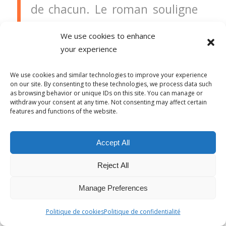
de chacun. Le roman souligne
les inégalités entre les
We use cookies to enhance
hommes et les femmes et
your experience
entre les différentes origines.
Dans le titre, l’oiseau moqueur
We use cookies and similar technologies to improve your experience
on our site. By consenting to these technologies, we process data such
est un symbole pour les gens
as browsing behavior or unique IDs on this site. You can manage or
withdraw your consent at any time. Not consenting may affect certain
innocents qui sont blessés. Mr.
features and functions of the website.
Finch a enseigné à ses enfants
Accept All
que c’est un crime de tuer un
oiseau moqueur. Harper Lee a
Reject All
gagné le prix Pullitzer pour ce
Manage Preferences
libre. C’est le seul qu’elle a écrit
avant sa mort en février 2016
Politique de cookies
Politique de confidentialité