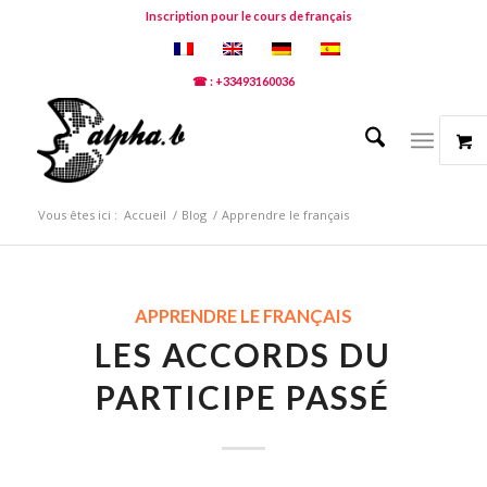
Inscription pour le cours de français
☎ : +33493160036
Vous êtes ici :
Accueil
/
Blog
/
Apprendre le français
APPRENDRE LE FRANÇAIS
LES ACCORDS DU
PARTICIPE PASSÉ