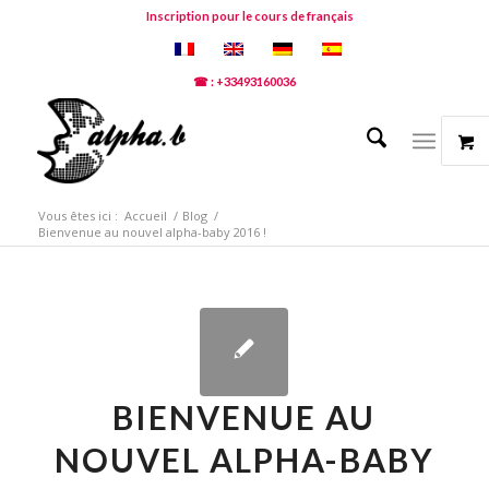
Inscription pour le cours de français
☎ : +33493160036
Vous êtes ici :
Accueil
/
Blog
/
Bienvenue au nouvel alpha-baby 2016 !
BIENVENUE AU
NOUVEL ALPHA-BABY