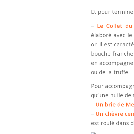
Et pour terminer
–
Le Collet du
élaboré avec le
or. Il est carac
bouche franche, 
en accompagneme
ou de la truffe.
Pour accompagne
qu’une huile de t
–
Un brie de M
–
Un chèvre ce
est roulé dans d