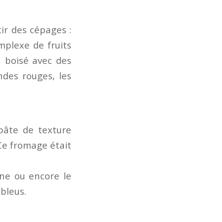
tir des cépages :
mplexe de fruits
é, boisé avec des
ndes rouges, les
pâte de texture
Ce fromage était
gne ou encore le
bleus.