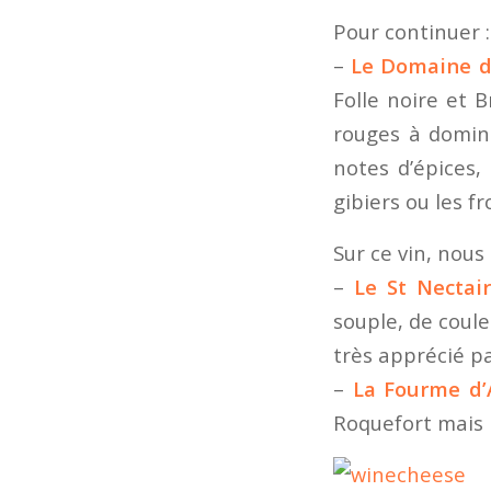
Pour continuer :
–
Le Domaine de
Folle noire et 
rouges à dominan
notes d’épices,
gibiers ou les f
Sur ce vin, nou
–
Le St Nectai
souple, de coul
très apprécié pa
–
La Fourme d
Roquefort mais 