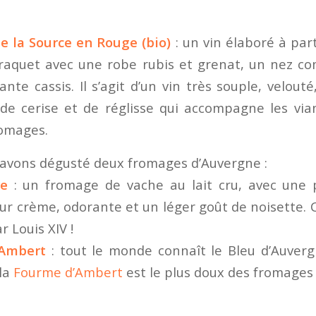
 la Source en Rouge (bio)
: un vin élaboré à par
Braquet avec une robe rubis et grenat, un nez co
te cassis. Il s’agit d’un vin très souple, velout
 de cerise et de réglisse qui accompagne les via
romages.
s avons dégusté deux fromages d’Auvergne :
re
: un fromage de vache au lait cru, avec une 
eur crème, odorante et un léger goût de noisette. 
r Louis XIV !
’Ambert
: tout le monde connaît le Bleu d’Auver
la
Fourme d’Ambert
est le plus doux des fromages 