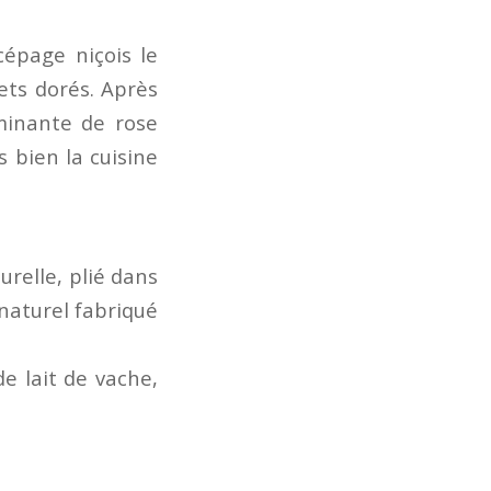
cépage niçois le
lets dorés. Après
minante de rose
s bien la cuisine
urelle, plié dans
 naturel fabriqué
e lait de vache,