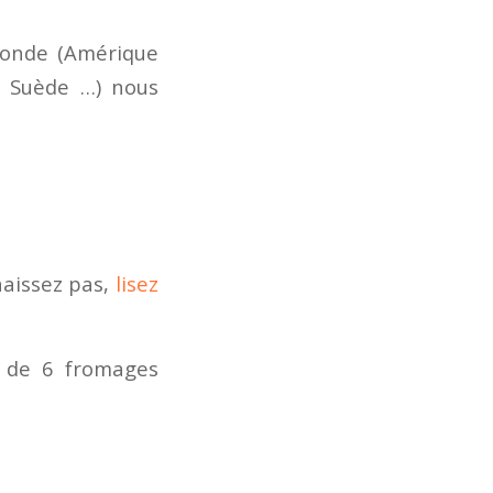
monde (Amérique
e, Suède …) nous
naissez pas,
lisez
s de 6 fromages