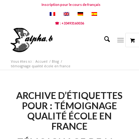
Inscription pour le cours de français
☎ : +33493160036
Vous êtes ici :
Accueil
/
Blog
/
témoignage qualité école en france
ARCHIVE D’ÉTIQUETTES
POUR :
TÉMOIGNAGE
QUALITÉ ÉCOLE EN
FRANCE