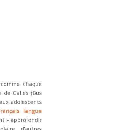
a comme chaque
e de Galles (Bus
 aux adolescents
français langue
nt » approfondir
laire, d’autres