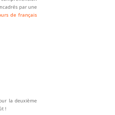
 encadrés par une
ours de français
pour la deuxième
t !