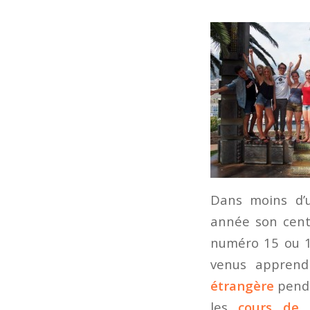
Dans moins d’u
année son centr
numéro 15 ou 17
venus apprend
étrangère
penda
les
cours de 