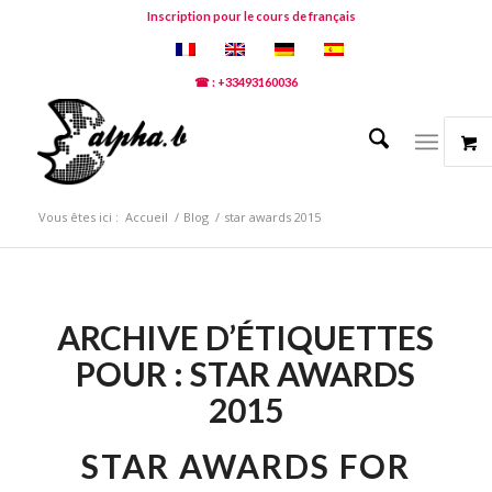
Inscription pour le cours de français
☎ : +33493160036
Vous êtes ici :
Accueil
/
Blog
/
star awards 2015
ARCHIVE D’ÉTIQUETTES
POUR :
STAR AWARDS
2015
STAR AWARDS FOR