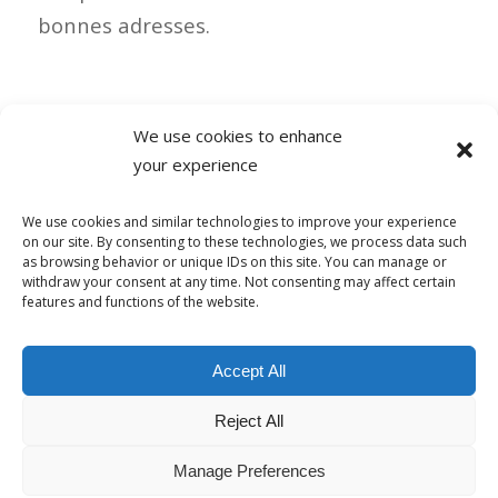
bonnes adresses.
We use cookies to enhance
your experience
1 COMMENTAIRE
We use cookies and similar technologies to improve your experience
on our site. By consenting to these technologies, we process data such
as browsing behavior or unique IDs on this site. You can manage or
withdraw your consent at any time. Not consenting may affect certain
features and functions of the website.
© Copyright - Alpha-b 2019-2026 -
powered by Enfold WordPress
Accept All
Theme
Reject All
Conditions générales de vente
Politique de confidentialité
Politique de lutte contre le harcèlement
Mentions Légales
Politique de cookies (UE)
Manage Preferences
Français