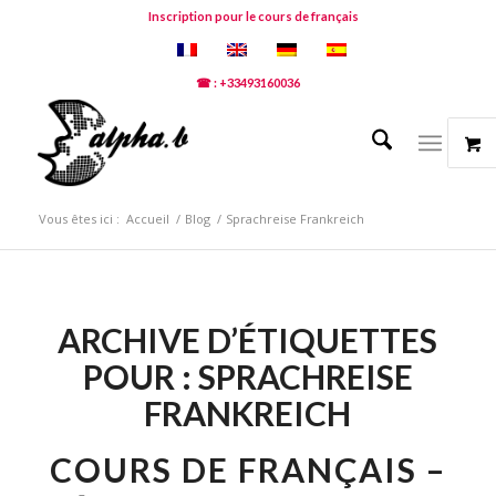
Inscription pour le cours de français
☎ : +33493160036
Vous êtes ici :
Accueil
/
Blog
/
Sprachreise Frankreich
ARCHIVE D’ÉTIQUETTES
POUR :
SPRACHREISE
FRANKREICH
COURS DE FRANÇAIS –