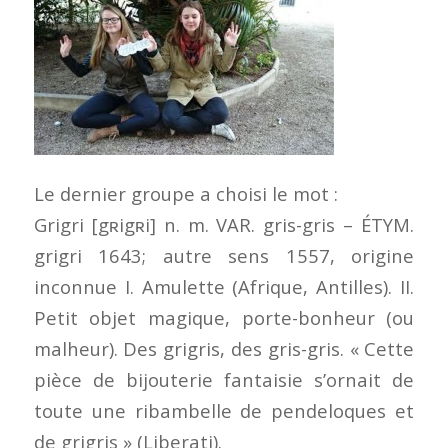
Le dernier groupe a choisi le mot :
Grigri [gʀigʀi] n. m. VAR. gris-gris – ÉTYM.
grigri 1643; autre sens 1557, origine
inconnue I. Amulette (Afrique, Antilles). II.
Petit objet magique, porte-bonheur (ou
malheur). Des grigris, des gris-gris. « Cette
pièce de bijouterie fantaisie s’ornait de
toute une ribambelle de pendeloques et
de grigris » (Liberati).