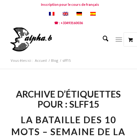
Inscription pour le cours de français
☎ : +33493160036
Vous êtes ici :
Accueil
/
Blog
/
slff15
ARCHIVE D’ÉTIQUETTES
POUR :
SLFF15
LA BATAILLE DES 10
MOTS – SEMAINE DE LA