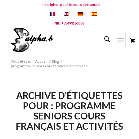
Inscription pour le cours de français
☎ : +33493160036
Vous êtes ici :
Accueil
/
Blog
/
programme seniors cours français et activités
ARCHIVE D’ÉTIQUETTES
POUR :
PROGRAMME
SENIORS COURS
FRANÇAIS ET ACTIVITÉS