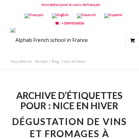
Inscription pour le cours de français
☎ : +33493160036
Vous êtes ici :
Accueil
/
Blog
/
nice en hiver
ARCHIVE D’ÉTIQUETTES
POUR :
NICE EN HIVER
DÉGUSTATION DE VINS
ET FROMAGES À