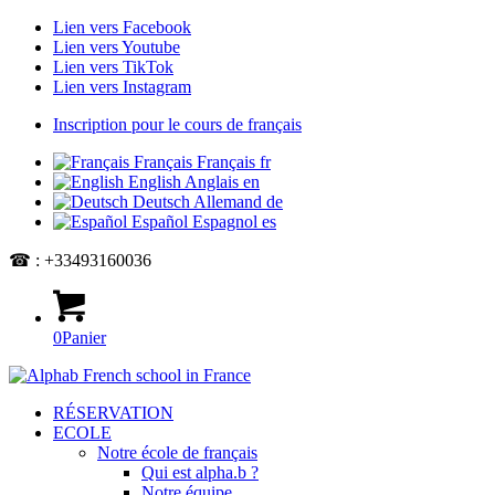
Lien vers Facebook
Lien vers Youtube
Lien vers TikTok
Lien vers Instagram
Inscription pour le cours de français
Français
Français
fr
English
Anglais
en
Deutsch
Allemand
de
Español
Espagnol
es
☎ : +33493160036
0
Panier
RÉSERVATION
ECOLE
Notre école de français
Qui est alpha.b ?
Notre équipe