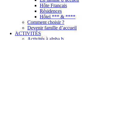
Hôte Français
Résidences
Hôtel *** & ****
Comment choisir ?
Devenir famille d’accueil
ACTIVITÉS
Activités à alpha.b
Vos activités culturelles à alpha.b
Le programme d’activité
Découvrir la Côte d’Azur
Nice & Côte d’Azur
10 raisons de choisir Nice
TARIFS & DATES
Dates 2026
Télécharger nos tarifs
Conditions de réservation
INFO UTILES
Nos brochures
Guide de l’étudiant
Registre public d’accessibilité
FAQ
BLOG
CONTACT
TEST DE NIVEAU