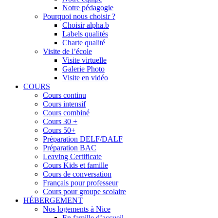
Notre pédagogie
Pourquoi nous choisir ?
Choisir alpha.b
Labels qualités
Charte qualité
Visite de l’école
Visite virtuelle
Galerie Photo
Visite en vidéo
COURS
Cours continu
Cours intensif
Cours combiné
Cours 30 +
Cours 50+
Préparation DELF/DALF
Préparation BAC
Leaving Certificate
Cours Kids et famille
Cours de conversation
Français pour professeur
Cours pour groupe scolaire
HÉBERGEMENT
Nos logements à Nice
En famille d’accueil