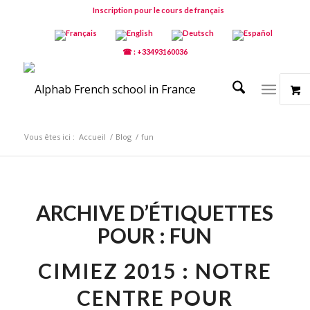
Inscription pour le cours de français
☎ : +33493160036
Vous êtes ici :
Accueil
/
Blog
/
fun
ARCHIVE D’ÉTIQUETTES
POUR :
FUN
CIMIEZ 2015 : NOTRE
CENTRE POUR