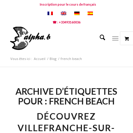
Inscription pour le cours de français
☎ : +33493160036
Vous êtes ici :
Accueil
/
Blog
/
french beach
ARCHIVE D’ÉTIQUETTES
POUR :
FRENCH BEACH
DÉCOUVREZ
VILLEFRANCHE-SUR-