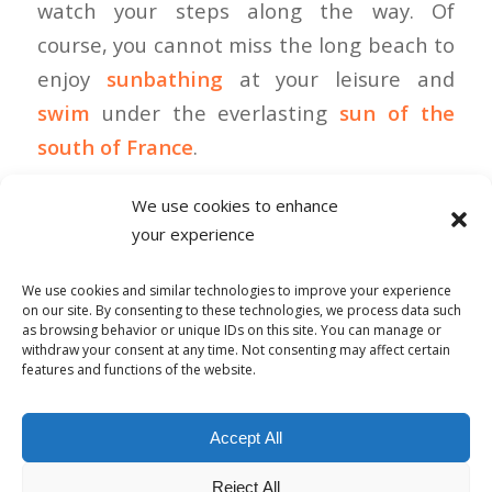
watch your steps along the way. Of
course, you cannot miss the long beach to
enjoy
sunbathing
at your leisure and
swim
under the everlasting
sun of the
south of France
.
We use cookies to enhance
your experience
0 COMMENTAIRES
We use cookies and similar technologies to improve your experience
on our site. By consenting to these technologies, we process data such
as browsing behavior or unique IDs on this site. You can manage or
withdraw your consent at any time. Not consenting may affect certain
features and functions of the website.
© Copyright - Alpha-b 2019-2026 -
powered by Enfold WordPress
Accept All
Theme
Reject All