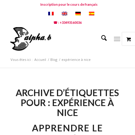
Inscription pour le cours de français
☎ : +33493160036
Vous êtes ici :
Accueil
/
Blog
/
expérience à nice
ARCHIVE D’ÉTIQUETTES
POUR :
EXPÉRIENCE À
NICE
APPRENDRE LE