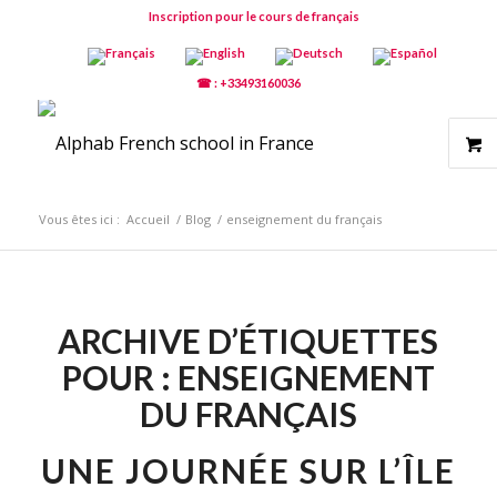
Inscription pour le cours de français
☎ : +33493160036
Vous êtes ici :
Accueil
/
Blog
/
enseignement du français
ARCHIVE D’ÉTIQUETTES
POUR :
ENSEIGNEMENT
DU FRANÇAIS
UNE JOURNÉE SUR L’ÎLE