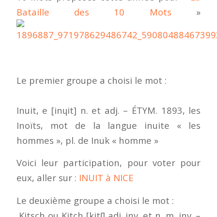
Bataille des 10 Mots
»
Le premier groupe a choisi le mot :
Inuit, e [inɥit] n. et adj. – ÉTYM. 1893, les
Inoïts, mot de la langue inuite « les
hommes », pl. de Inuk « homme »
Voici leur participation, pour voter pour
eux, aller sur :
INUIT à NICE
Le deuxième groupe a choisi le mot :
Kitsch ou Kitch [kitʃ] adj. inv. et n. m. inv. –