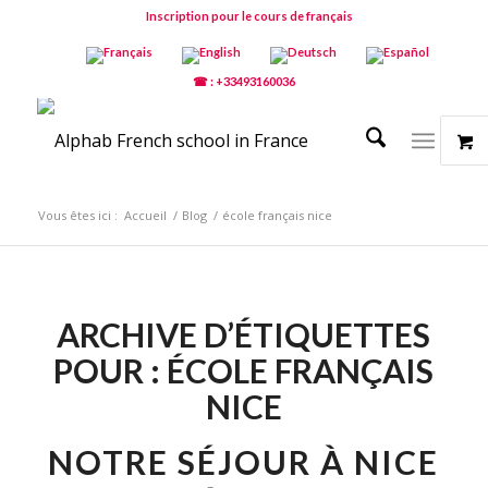
Inscription pour le cours de français
☎ : +33493160036
Vous êtes ici :
Accueil
/
Blog
/
école français nice
ARCHIVE D’ÉTIQUETTES
POUR :
ÉCOLE FRANÇAIS
NICE
NOTRE SÉJOUR À NICE