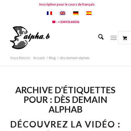
Inscription pour le cours de français
☎ : +33493160036
Vous êtes ici :
Accueil
/
Blog
/
dès demain alphab
ARCHIVE D’ÉTIQUETTES
POUR :
DÈS DEMAIN
ALPHAB
DÉCOUVREZ LA VIDÉO :