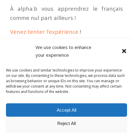
À alpha.b vous apprendrez le français
comme nul part ailleurs !
Venez tenter l’expérience
!
We use cookies to enhance
your experience
0 COMMENTAIRES
We use cookies and similar technologies to improve your experience
on our site. By consenting to these technologies, we process data such
as browsing behavior or unique IDs on this site. You can manage or
withdraw your consent at any time. Not consenting may affect certain
features and functions of the website.
© Copyright - Alpha-b 2019-2026 -
powered by Enfold WordPress
Accept All
Theme
Reject All
Conditions générales de vente
Politique de confidentialité
Politique de lutte contre le harcèlement
Mentions Légales
Politique de cookies (UE)