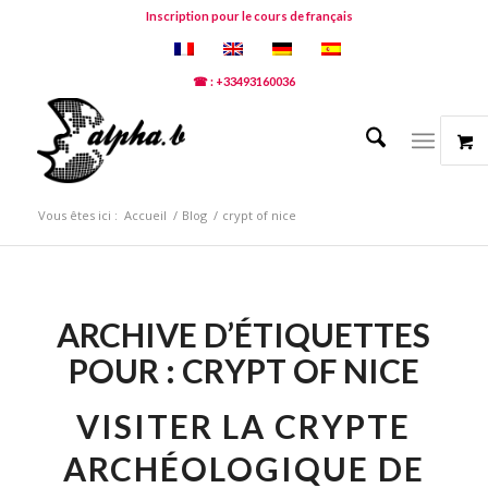
Inscription pour le cours de français
☎ : +33493160036
Vous êtes ici :
Accueil
/
Blog
/
crypt of nice
ARCHIVE D’ÉTIQUETTES
POUR :
CRYPT OF NICE
VISITER LA CRYPTE
ARCHÉOLOGIQUE DE