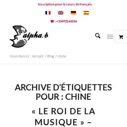
Inscription pour le cours de français
☎ : +33493160036
Vous êtes ici :
Accueil
/
Blog
/
chine
ARCHIVE D’ÉTIQUETTES
POUR :
CHINE
« LE ROI DE LA
MUSIQUE » –